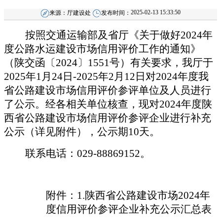
2025-02-13 15:33:50
来源：
厅建设处
发布时间：
按照交通运输部及省厅《关于做好
202
4
年
度公路水运建设市场信用评价工作的通知》
（陕交函〔
2024〕
1551
号）有关要求，我厅于
202
5
年
1
月
24
日
-202
5
年
2月
12
日对
202
4
年度我
省公路建设市场信用评价参评单位及人员进行
了公示。经各相关单位核查，现对
202
4
年度陕
西省公路建设市场信用评价参评
企业
进行补充
公示（详见附件），公示期
10天。
联系电话：
029-88869152。
附件：
1.
陕西省公路建设市场
202
4
年
度信用评价参评企业补充公示汇总表