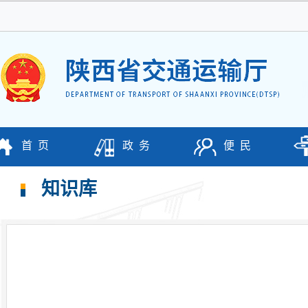
首 页
政 务
便 民
知识库