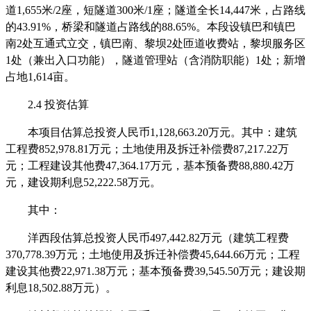
道1,655米/2座，短隧道300米/1座；隧道全长14,447米，占路线
的43.91%，桥梁和隧道占路线的88.65%。本段设镇巴和镇巴
南2处互通式立交，镇巴南、黎坝2处匝道收费站，黎坝服务区
1处（兼出入口功能），隧道管理站（含消防职能）1处；新增
占地1,614亩。
2.4
投资估算
本项目估算总投
资人民币
1,128,663.20万元。其中：建筑
工程费852,978.81万元；土地使用及拆迁补偿费87,217.22万
元；工程建设其他费47,364.17万元，基本预备费88,880.42万
元，建设期利息52,222.58万元。
其中：
洋西段估算总投资人民币
497,442.82万元（建筑工程费
370,778.39万元；土地使用及拆迁补偿费45,644.66万元；工程
建设其他费22,971.38万元；基本预备费39,545.50万元；建设期
利息18,502.88万元）。