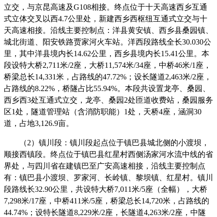
立交，与京昆高速及G108相接。终点位于十天高速西乡互通
式立体交叉以西4.7公里处，新建西乡西枢纽互通式立交与十
天高速相接。沿线主要控制点：洋县黄安镇、西乡县桑园镇、
城北街道、阳安铁路贾家河火车站。洋西段路线全长30.030公
里，其中洋县境内长14.62公里，西乡县境内长15.41公里。本
段设特大桥2,711米/2座，大桥11,574米/34座，中桥46米/1座，
桥梁总长14,331米，占路线的47.72%；设长隧道2,463米/2座，
占路线的8.22%，桥隧占比55.94%。本段共设置龙亭、桑园、
西乡西3处互通式立交，龙亭、桑园2处匝道收费站，桑园服务
区1处，隧道管理站（含消防职能）1处，天桥4座，涵洞30
道，占地3,126.9亩。
（
2）镇川段：镇川段起点位于镇巴县城北侧的小渡坝，
顺接西镇段。终点位
于
镇巴县
红星村西侧汤家河水流中线的省
界处，与四川省在建镇巴至广安高速相接，沿线主要控制点
有：镇巴县小渡坝、罗家河、长岭镇、黎坝镇、红星村。镇川
段路线长
32.90公里，共设特大桥7,011米/5座（全幅），大桥
7,298米/17座，中桥411米/5座，桥梁总长14,720米，占路线的
44.74%；设特长隧道8,229米/2座，长隧道4,263米/2座，中隧