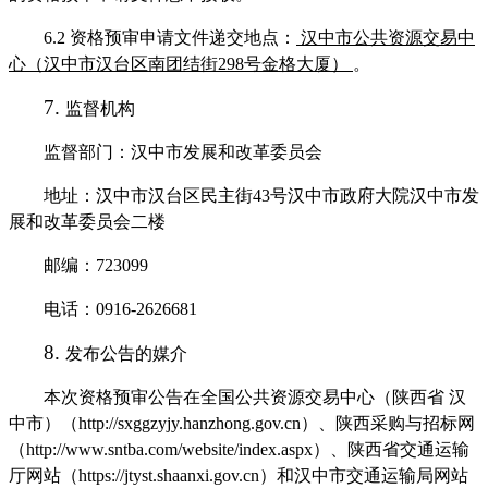
6.2
资格预审申请文件递交地点
：
汉中市公共资源交易中
心（汉中市汉台区南团结街
298号金格大厦）
。
7.
监督机构
监督部门：
汉中市发展
和改革委员会
地址：
汉中市汉台区民主街
43号汉中市政府大院汉中市发
展和改革委员会二楼
邮编：
723099
电话：
0916
-
2626681
8.
发布公告的媒介
本次资格预审公告
在全国公共资源交易中心（陕西省
汉
中市）（
http://sxggzyjy.hanzhong.gov.cn）
、陕西采购与招标网
（
http://www.sntba.com/website/index.aspx）、
陕西省交通运输
厅网站（
https://jtyst.shaanxi.gov.cn）
和
汉中市
交通运输
局
网站