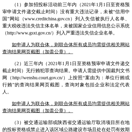
（
1）
参加
招投标
活动前三年
内
（
2021年1月1日至资格预
审申请文件递交截止时间）
没有重大违法记录，未被
“信用中
国”网站（www.creditchina.gov.cn）
列入失信被执行人名单、
重大税收违法失信主体名单，未被
国家企业信用信息公示系统
（
http://www.gsxt.gov.cn/）列入严重违法失信企业名单
。
如申请人为联合体，
则联合体所有成员均需提供相关
网站
查询结果网页截图
（
加盖公章）
。
（2）
近三年内
（
2021年1月1日至资格预审申请文件递交
截止时间）无行贿犯罪查询结果。申请人需提供中国裁判文书
网（http://wenshu.court.gov.cn/）上按照“案由为：单位行贿或
行贿”的查询结果网页截图，查询对象包括企业和法定代表
人。
如申请人为联合体，
则联合体所有成员均需提供相关
网站
查询结果网页截图
（
加盖公章）
。
（
3）被交通运输部或陕西省交通运输厅取消项目所在地
的投标资格或禁止进入该区域公路建设市场且处在处罚有效期