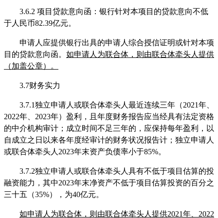
3.6.2 项目贷款意向函：银行针对本项目的贷款意向不低
于人民币82.39亿元。
申请人
应提供银行出具的
申请人
综合授信证明或针对本项
目的贷款意向函
。
如
申请人
为联合体，则由联合体牵头人提供
（
加盖公章）。
3.7财务实力
3.7.1
独立申请人或联合体牵头人最近连续三年（
2021年、
2022年、2023年）盈利，且年度财务报告应当经具有法定资格
的中介机构审计
；
成立时间不足三年的，
应保持每年盈利，
以
自成立之日以来各年度经审计的财务状况报告计；独立
申请人
或联合体牵头人
2023年末资产负债率小于85%
。
3.7.2
独立
申请人
或联合体牵头人具有不低于项目估算的投
融资能力，其中
2023年末
净资产不低于项目估算投资的百分之
三十五（
35%），为40亿元。
如申请人为联合体，则由联合体牵头人提供
2021年、2022