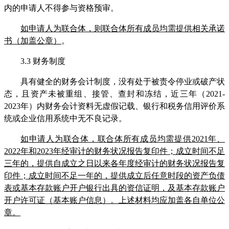
内的申请人不得参与资格预审。
如申请人为联合体，则联合体所有成员均需提供相关承诺
书（加盖公章）
。
3.3
财务制度
具有健全的财务会计制度，没有处于被责令停业或破产状
态，且资产未被重组、接管
、
查封
和冻结，近三年（
2021-
2023年）内财务会计资料无虚假记载、银行和税务信用评价系
统或企业信用系统中无不良记录。
如
申请人
为联合体，联合体所有成员均需提供
2021年、
2022年和2023年经审计的财务状况报告复印件
；
成立时间不足
三年的，提供自成立之日以来各年度经审计的财务状况报告复
印件
；成立时间不足一年的，提供成立后任意时段的资产负债
表或基本存款账户开户银行出具的资信证明，及基本存款账户
开户许可证（基本账户信息）。
上述材料均应
加盖各自单位公
章。