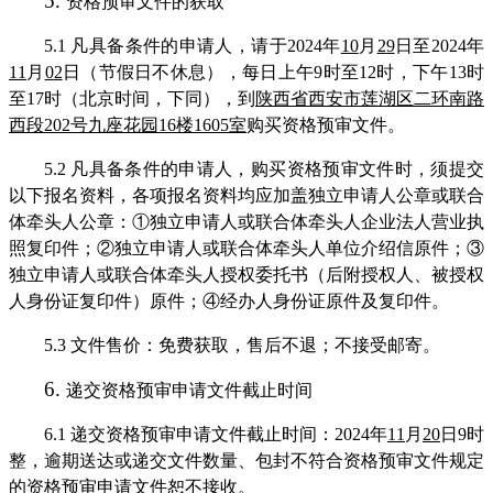
5.
资格预审文件的获取
5.1
凡具备条件的申请人，请于
202
4
年
10
月
2
9
日至
202
4
年
11
月
0
2
日
（节假日不休息），每日上午
9时至
12
时，下午
13
时
至
17
时（北京时间，下同），到
陕西省西安市莲湖区二环南路
西段
202号九座花园16楼1605室
购买资格预审文件
。
5.2
凡具备条件的申请人，购买资格预审文件时，须提交
以下报名资料
，
各项报名资料均应加盖独立申请人公章或联合
体牵头人公章
：
①
独立
申请人
或联合体牵头人
企业法人营业执
照
复印件
；
②
独立
申请人
或联合体牵头人
单位介绍信
原件
；
③
独立
申请人
或联合体牵头人
授权委托书
（
后附授权人、被授权
人身份证复印件）原件
；
④
经办人身份证
原件及复印件
。
5.3
文件售价：免费
获取
，售后不退；不接受
邮寄
。
6.
递
交资格预审申请文件截止时间
6.1
递交资格预审申请文件截止时间：
202
4
年
11
月
20
日
9
时
整，逾期送达或递交文件数量、包封不符合资格预审文件规定
的资格预审申请文件恕不接
收
。