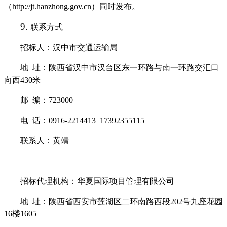
（
http://jt.hanzhong.gov.cn
）
同时发布。
9.
联系方式
招标人：
汉中市
交通运输
局
地
址：
陕西省汉中市汉台区东一环路与南一环路交汇口
向西
430米
邮
编：
723000
电
话：
0916-2214413 17392355115
联系人：
黄靖
招标代理机构：华夏国际项目管理有限公司
地
址：
陕西省
西安市
莲湖区二环南路西段
202号九座花园
16楼1605