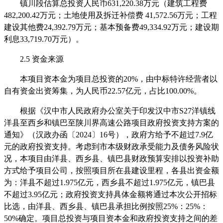
镇川段估算总
投资人民币
631,220.38万元（建筑工程费
482,200.42万元；土地使用及拆迁补偿费 41,572.56万元；工程
建设其他费24,392.79万元；基本预备费49,334.92万元；建设期
利息33,719.70万元）。
2.5
资金来源
本项目资本金为项目总投资的
20%，由中标特许经营者以
自有资金出资筹集，为人民币22.5
7亿元，占比100.00%。
根据《汉中市人民政府办公室关于印发汉中市
S27洋镇线
洋县至西乡和镇巴至陕川界高速公路项目政府投资支持方案的
通知》（汉政办函〔2024〕16号），政府方给予不超过7.9亿
元的政府投资支持。考虑到市本级财政承受能力及债务风险状
况，本项目由洋县、西乡县、镇巴县财政预算安排以投资补助
方式给予项目公司，按照项目所在县建设里程，各县出资金额
为：洋县不超过1.975亿元，西乡县不超过1.975亿元，镇巴县
不超过3.95亿元；政府投资支持具体金额将通过本次公开招标
比选，由洋县、西乡县、镇巴县承担比例按照25%：25%：
50%确定。项目总投资与项目资本金和政府投资支持之间的差