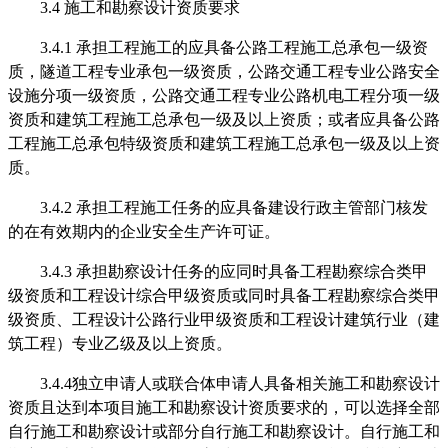
3.4
施工
和勘察设计
资质要求
3
.
4
.
1 承担工程施工的应具备公路工程施工总承包
一级资
质
，
隧道工程专业承包一级资质
，
公路交通工程专业公路安全
设施分项一级资质，公路交通工程专业公路机电工程分项一级
资质和建筑工程施工总承包一级及以上资质
；或者应具备公路
工程施工总承包特级资质
和建筑工程施工总承包一级及以上资
质
。
3
.
4
.
2
承担工程施工任务的应
具备建设行政主管部门核发
的在有效期内的企业安全生产许可证
。
3
.
4
.
3
承担勘察设计任务的应同时具备工程勘察综合类甲
级资质和工程设计综合甲级资质或同时具备工程勘察综合类甲
级资质、工程设计公路行业甲级资质和工程设计建筑行业（建
筑工程）专业乙级及以上资质。
3.4.4
独立
申请人
或联合体
申请人
具备相关施工
和勘察设计
资质且达到本项目施工
和勘察设计
资质要求的，可以选择全部
自行施工
和勘察设计
或部分自行施工
和勘察设计
。自行施工
和