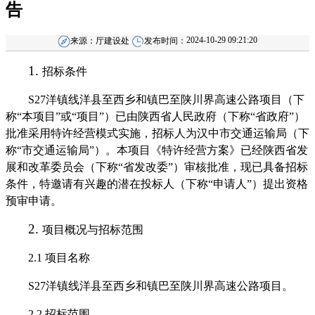
告
2024-10-29 09:21:20
来源：
厅建设处
发布时间：
1.
招标条件
S27洋镇
线洋县至西乡和镇巴至陕川界高速公路项目
（
下
称
“本项目”或“项目”
）
已由
陕西省人民政府
（
下称
“省政府”
）
批准
采用特许经营模式
实施，招标人为
汉中市交通运输局
（
下
称
“
市
交通运输
局
”）。
本
项目
《
特许经营方案
》
已经
陕西省发
展和改革委员会（下称
“省发改委”）审核批准，
现
已具备招标
条件，特邀请有兴趣的潜在投标人（下称
“申请人”）提出资格
预审申请。
2.
项目概况与招标范围
2.1
项目名称
S27洋镇
线洋县至西乡和镇巴至陕川界高速公路项目
。
2.2
招标范围