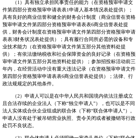
（1）
具有独立承担民事责任的能力（在资格预审申请文
件第四部分资格预审申请表表
1申请人基本情况表处提供）；
具有良好的商业信誉和健全的财务会计制度（商业信誉在资格
预审申请文件第四部分资格预审申请表表6商业信誉表处提
供，财务会计制度在资格预审申请文件第四部分资格预审申请
表表3财务状况表处提供）；具有履行合同所必需的设备和专
业技术能力（在资格预审申请文件第五部分其他资料处提
供）；有依法缴纳税收和社会保障资金的良好记录（在资格预
审申请文件第五部分其他资料处提供）；参加招投标活动前三
年内，在经营活动中没有重大违法记录（在资格预审申请文件
第四部分资格预审申请表表6商业信誉表处提供）；法律、行
政法规规定的其他条件。
（2）
申请人可以是在中华人民共和国境内依法注册成立
且合法存续的企业法人（
下称
“独立申请人”），也可以是不同
法人实体或合伙企业组成的联合体（
下
称
“联合体申请人”）。
申请人没有处于被吊销营业执照、责令关闭或者被撤销等
行政
处罚
不良状态。
（3）
联合体申请人必须明确一家牵头单位（
下称
“联合体