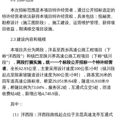
本次招标范围是本项目特许经营者，
通过公开招标选定的
特许经营者
依法获得本项目特许经营权，具体包括：投融资、
勘察设计（施工图阶段）、施工建设、运营维护管理、获得项
目收益，期满移交项目设施。
2.3
建设内容和
规模
本项目共分为两段，
洋县至西乡高速公路工程
项目
（
下
称
“洋西段”
）和镇巴至陕川界
高速
公路工程项目（
下称
“镇
川
段
”
）
，
两段打捆实施，统一一个标段公开招标一个特许经营
者
。
全长
62.93公里，主要采用设计速度100公里/小时（镇川段
起点至陈家坡隧道设计速度为80公里/小时），路基宽26米的
四车道高速公路标准。桥梁29,051米/64座，隧道16,910米/9
座，桥隧比例为73.04%，服务区2处，互通式立交5处，匝道
收费站4处，新增占地4,740.9亩
。
其中：
（
1）洋西段：洋西段路线起点位于京昆高速龙亭互通式