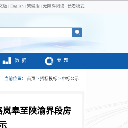
文版
|
English
|
繁體版
|
无障碍阅读
|
长者模式
数 据
专 题
当前位置：
首页
>
招标投标
>
中标公示
路岚皋至陕渝界段房
示