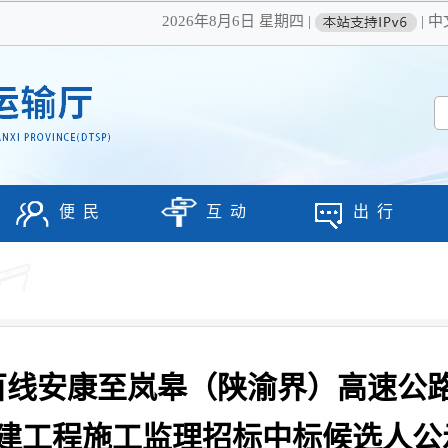
2026年8月6日 星期四
|
|
中
便 民
互 动
出 行
百线安康至岚皋（陕渝界）高速公
建工程施工监理招标中标候选人公