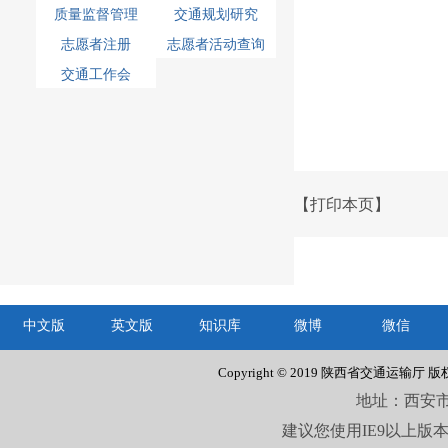
质量监督管理
交通规划研究
（八）指导公路
志愿者注册
志愿者活动查询
全省公路网运
交通工作会
（九）指导交通
路、水路行业
（十）统筹协
（十一）负责全
（十二）统筹协
【打印本页】
（十三）承办省
1、办公地址：
8:00-12:00 1
中文版
英文版
知识库
微博
微信
Copyright © 2019 陕西省交通运输厅 
地址：西安市唐
建议您使用IE9以上版