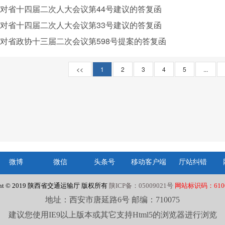
对省十四届二次人大会议第44号建议的答复函
对省十四届二次人大会议第33号建议的答复函
对省政协十三届二次会议第598号提案的答复函
<<
1
2
3
4
5
...
微博
微信
头条号
移动客户端
厅站纠错
ight © 2019 陕西省交通运输厅 版权所有
陕ICP备：05009021号
网站标识码：6100
地址：西安市唐延路6号 邮编：710075
建议您使用IE9以上版本或其它支持Html5的浏览器进行浏览