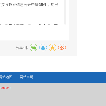
接收政府信息公开申请35件，均已
索、栏目设置等功能，为群众提供更
能。同时，持续巩固网站集约化平台
及时性。按照相关规范要求，不断完
分享到:
公开审查流程，健全政府信息依法申
交通局政府信息公开工作的指导管
的通俗性、针对性和实用性，及时规
网站地图
网站声明
台的网民留言。重视政务公开与政府信
000013
务培训，不断提升工作人员的业务水