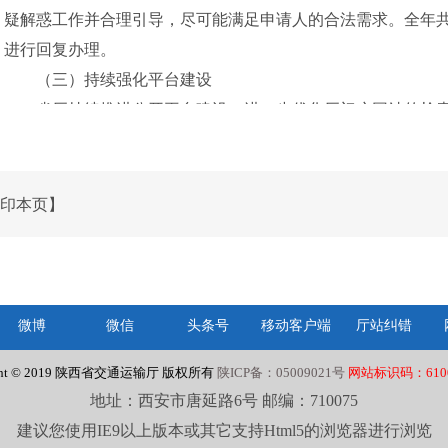
疑解惑工作并合理引导，尽可能满足申请人的合法需求。全年共
进行回复办理。
（三）持续强化平台建设
省厅持续推进公开平台建设，进一步优化厅门户网站的检
加便民、快捷的政策和信息获取渠道，不断提高网站的服务效
建设成果，加强平台的维护和管理，保障信息发布的准确性和
善网站的功能和性能，提升用户体验。
印本页】
（四）强化监督保障
省厅持续完善工作机制，加强分工协作，进一步优化信息
请公开登记、审核、办理、答复、归档工作制度。加强对地市
理，配合做好政务公开第三方评估工作，不断增强政策解读稿
微博
微信
头条号
移动客户端
厅站纠错
范办理“意见建议”“领导信箱”“我为政府网站找错”等栏目和平
ight © 2019 陕西省交通运输厅 版权所有
陕ICP备：05009021号
网站标识码：6100
息公开意识培养，积极组织相关工作人员参加政务信息管理业
地址：西安市唐延路6号 邮编：710075
平和工作能力。
建议您使用IE9以上版本或其它支持Html5的浏览器进行浏览
二、主动公开政府信息情况