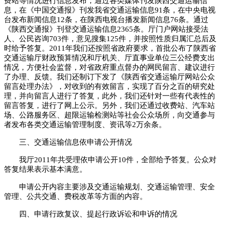
费站等情况进行信息发布；通过各类媒体刊发陕西交通运输信
息，在《中国交通报》刊发我省交通运输信息91条，在中央电视
台发布新闻信息12条，在陕西电视台播发新闻信息76条。通过
《陕西交通报》刊登交通运输信息2365条。厅门户网站接受法
人、公民咨询703件，意见搜集125件，并按照性质归属汇总后及
时给予答复。2011年我们还按照省政府要求，首批公布了陕西省
交通运输厅财政预算情况和厅机关、厅直事业单位三公经费支出
情况，方便社会监督，对省政府重点督办的网民留言、建议进行
了办理、反馈。我们还制订下发了《陕西省交通运输厅网站公众
留言处理办法》，对收到的有效留言，实现了百分之百的研究处
理，并向留言人进行了答复，此外，我们还针对一些有代表性的
留言答复，进行了网上公示。另外，我们还通过收费站、汽车站
场、公路服务区、超限运输检测站等社会公众场所，向交通参与
者发布各类交通运输管理制度、资讯等2万余条。
三、交通运输信息依申请公开情况
我厅2011年共受理依申请公开10件，全部给予答复。公众对
答复结果表示基本满意。
申请公开内容主要涉及交通运输规划、交通运输管理、安全
管理、公共交通、费税改革等方面的内容。
四、申请行政复议、提起行政诉讼和申诉的情况