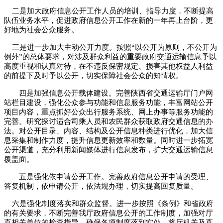
二是加大政府信息公开工作人员的培训、指导力度，不断提高
队伍业务水平，促进政府信息公开工作在新的一年再上台阶，更
好地为社会公众服务。
三是进一步加大主动公开力度。按照“以公开为原则，不公开为
例外”的总体要求，对涉及群众利益的重要政府交通运输信息予以
高度重视和认真对待，在不违反保密规定、损害其他权益人利益
的前提下及时予以公开，切实保障社会公众的知情权。
四是加强信息公开载体建设。完善陕西省交通运输厅门户网
站栏目建设，强化公众参与功能和信息服务功能，丰富网站公开
项目内容，重点抓好公众出行服务系统、网上办事等服务功能的
完善。研究探讨适合司乘人员和农民群众获取政府交通信息的办
法。对公开目录、内容、结构及公开信息种类进行优化，加大信
息采集和制作力度，提升信息更新效率和数量。同时进一步拓宽
公开渠道，充分利用新闻媒体进行信息发布，扩大交通运输信息
覆盖面。
五是强化依申请公开工作。完善政府信息公开申请的受理、
答复机制，依申请公开，依法规办理，切实提高回复质量。
六是强化制度落实和群众监督。进一步按照《条例》和省政府
的有关要求，不断完善我厅政府信息公开的工作制度，加强对厅
直相关单位的检查指导，确保各项制度落到实处。将厅机关及直