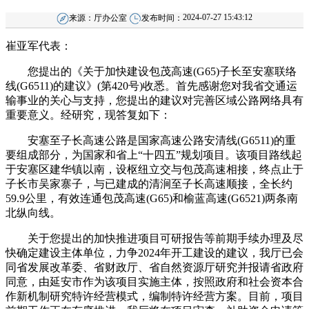
2024-07-27 15:43:12
来源：
厅办公室
发布时间：
崔亚军代表：
您提出的《关于加快建设包茂高速(G65)子长至安塞联络
线(G6511)的建议》(第420号)收悉。首先感谢您对我省交通运
输事业的关心与支持，您提出的建议对完善区域公路网络具有
重要意义。经研究，现答复如下：
安塞至子长高速公路是国家高速公路安清线(G6511)的重
要组成部分，为国家和省上“十四五”规划项目。该项目路线起
于安塞区建华镇以南，设枢纽立交与包茂高速相接，终点止于
子长市吴家寨子，与已建成的清涧至子长高速顺接，全长约
59.9
公里，有效连通包茂高速
(G65)
和榆蓝高速
(G6521)
两条南
北
纵向线。
关于您提出的加快推进项目可研报告等前期手续办理及尽
快确定建设主体单位，力争2024年开工建设的建议，我厅已会
同省发展改革委、省财政厅、省自然资源厅研究并报请省政府
同意，由延安市作为该项目实施主体，按照政府和社会资本合
作新机制研究特许经营模式，编制特许经营方案。目前，项目