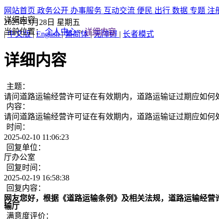
网站首页
政务公开
办事服务
互动交流
便民
出行
数据
专题
注
详细内容
2025年3月28日
星期五
当前位置：
个人中心
>
详细内容
|
中文版
|
English
|
繁简体
|
无障碍
|
长者模式
详细内容
主题：
请问道路运输经营许可证在有效期内，道路运输证过期应如何
内容：
请问道路运输经营许可证在有效期内，道路运输证过期应如何
时间：
2025-02-10 11:06:23
回复单位：
厅办公室
回复时间：
2025-02-19 16:58:38
回复内容：
网友您好，根据《道路运输条例》及相关法规，道路运输经营
输厅
满意度评价：