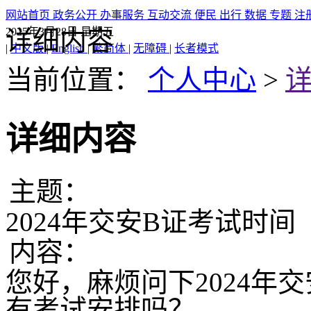
网站首页
政务公开
办事服务
互动交流
便民
出行
数据
专题
注
2025年3月28日
星期五
详细内容
|
中文版
|
English
|
繁简体
|
无障碍
|
长者模式
当前位置：
个人中心
>
详细内容
主题：
2024年交安B证考试时间
内容：
您好，麻烦问下2024年
有考试安排吗？