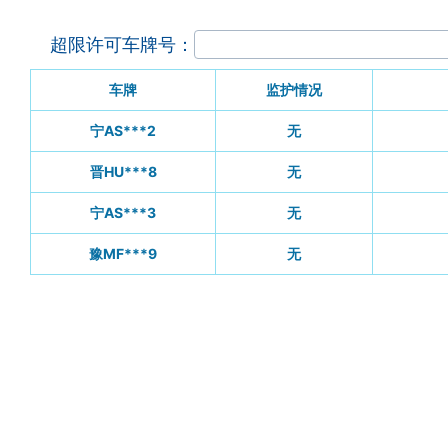
超限许可车牌号：
车牌
监护情况
宁AS***2
无
晋HU***8
无
宁AS***3
无
豫MF***9
无